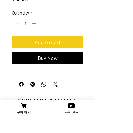
Quantity
*
Add to Cart
Buy Now
OTHER MEDIA
구매하기
YouTube
blog
instagram
youtube
facebook