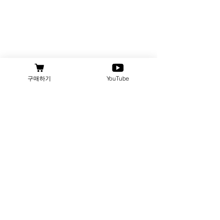
구매하기
YouTube
OTHER MEDIA
blog
instagram
youtube
facebook
국내산 A2 저지우유란? 송영
스마트팜 기술 접
신목장 A2 저지헤이밀크의
의사·낙농목장 투
특별함
합니다”
A2 Jersey Hay Milk – From Soil to Soul. Save Our
Soil, Save Us. 동물복지 1호 · 저탄소 1호 · 가축행복농장
· 깨끗한목장 · 단일품종·단일목장 우유 / 사업자등록번호 :