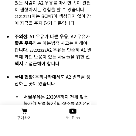
있는 사람이 A2 우유를 마시면 속이 완전
히 괜찮아지는 경험을 할 수 있습니다. 
이는 BCM7이 생성되지 않아 장
21212121
에 자극을 주지 않기 때문입니다. 
주의점:
 A1 우유가 
나쁜 우유
, A2 우유가 
좋은 우유
라는 이분법적 사고는 피해야 
합니다. 
A2 우유는 단순히 A1 밀
23232323
크에 과민 반응이 있는 사람들을 위한 
선
택지
로 접근해야 합니다. 
국내 현황:
 우리나라에서도 A2 밀크를 생
산하는 곳이 있습니다. 
서울우유
는 2030년까지 전체 젖소 
농가(1,500 농가)의 젖소를 A2 유전
자를 가진 소로 바꾸겠다고 선언했
으며, 현재 버스나 택시에서 A2 우
구매하기
YouTube
유 광고를 볼 수 있습니다.