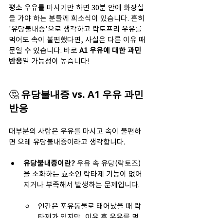
평소 우유를 마시기만 하면 30분 안에 화장실
을 가야 하는 분들께 희소식이 있습니다. 흔히 
'유당불내증'으로 생각하고 락토프리 우유를 
먹어도 속이 불편했다면, 사실은 다른 이유 때
문일 수 있습니다. 바로 
A1 우유에 대한 과민 
반응
일 가능성이 높습니다! 
🤔
 유당불내증 vs. A1 우유 과민 
반응
대부분의 사람은 우유를 마시고 속이 불편하
면 으레 유당불내증이라고 생각합니다. 
유당불내증이란?
 우유 속 유당(락토즈)
을 소화하는 효소인 락타제 기능이 없어
지거나 부족해서 발생하는 문제입니다. 
인간은 포유동물로 태어났을 때 락
타제가 있지만, 이유 후 우유를 먹