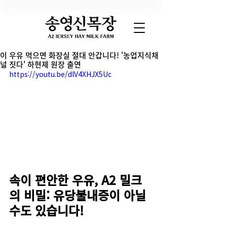
이 우유 먹으면 화장실 절대 안갑니다! '농업지식채
널 짓다' 하현제 원장 출연
https://youtu.be/dlV4XHJX5Uc
속이 편안한 우유, A2 밀크
의 비밀: 유당불내증이 아닐 
수도 있습니다! 