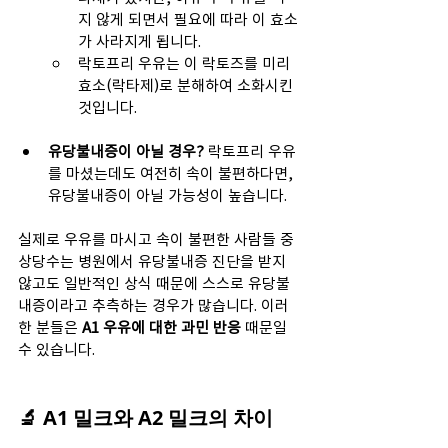
지 않게 되면서 필요에 따라 이 효소
가 사라지게 됩니다. 
락토프리 우유는 이 락토즈를 미리 
효소(락타제)로 분해하여 소화시킨 
것입니다. 
유당불내증이 아닐 경우?
 락토프리 우유
를 마셨는데도 여전히 속이 불편하다면, 
유당불내증이 아닐 가능성이 높습니다. 
실제로 우유를 마시고 속이 불편한 사람들 중 
상당수는 병원에서 유당불내증 진단을 받지 
않고도 일반적인 상식 때문에 스스로 유당불
내증이라고 추측하는 경우가 많습니다. 이러
한 분들은 
A1 우유에 대한 과민 반응
 때문일 
수 있습니다. 
🔬 A1 밀크와 A2 밀크의 차이